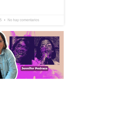
A
25
No hay comentarios