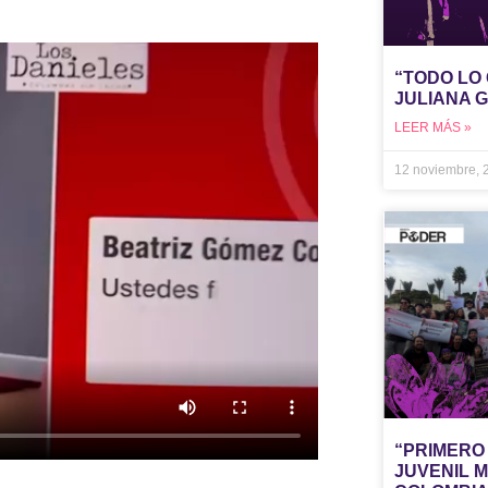
“TODO LO
JULIANA 
LEER MÁS »
12 noviembre,
“PRIMERO 
JUVENIL 