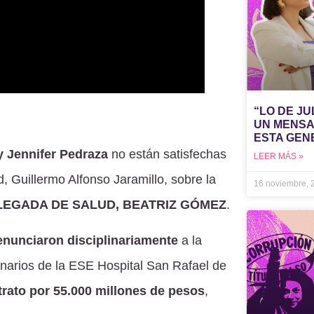
“LO DE J
UN MENSA
ESTA GEN
y Jennifer Pedraza
no están satisfechas
LEER MÁS »
, Guillermo Alfonso Jaramillo, sobre la
16 noviembre,
EGADA DE SALUD, BEATRIZ GÓMEZ
.
enunciaron disciplinariamente
a la
onarios de la ESE Hospital San Rafael de
trato por 55.000 millones de pesos
,