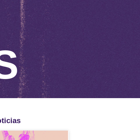
S
ticias