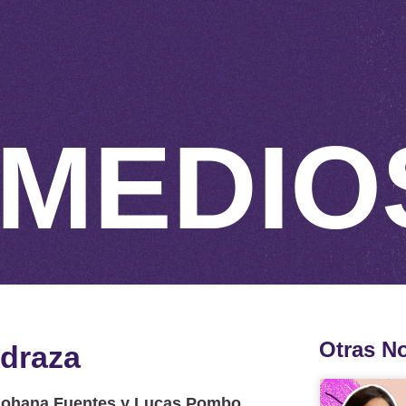
MEDIO
Otras No
edraza
 Johana Fuentes y Lucas Pombo.