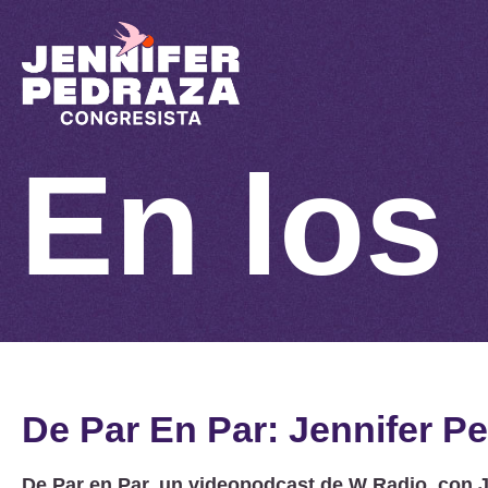
En los
De Par En Par: Jennifer P
De Par en Par, un videopodcast de W Radio, con