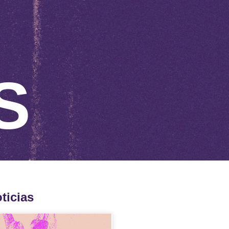
S
ticias