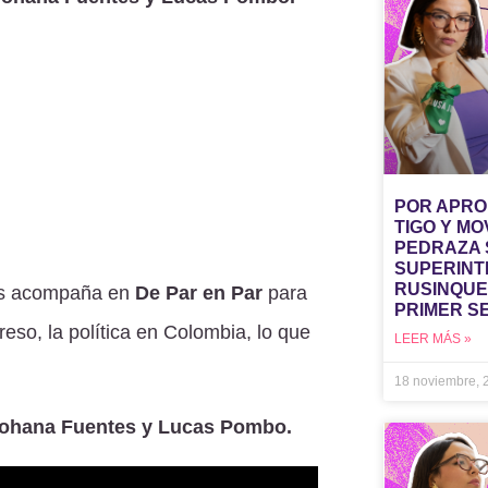
POR APRO
TIGO Y MO
PEDRAZA 
SUPERINT
RUSINQUE
s acompaña en
De Par en Par
para
PRIMER S
eso, la política en Colombia, lo que
LEER MÁS »
18 noviembre,
Johana Fuentes y Lucas Pombo.