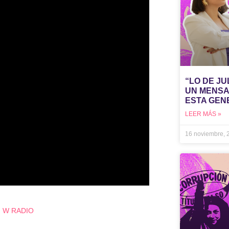
“LO DE J
UN MENSA
ESTA GEN
LEER MÁS »
16 noviembre,
|
W RADIO